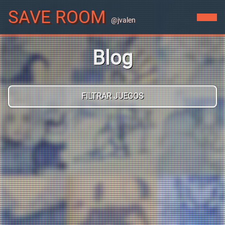
SAVE ROOM
@jvalen
Blog
FILTRAR JUEGOS