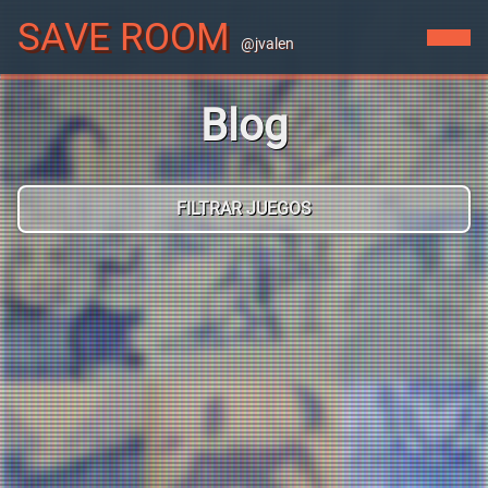
SAVE ROOM
@jvalen
Blog
FILTRAR JUEGOS